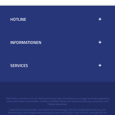
HOTLINE
INFORMATIONEN
SERVICES
* Alle Preise verstehen sich inkl. Mehrwertsteuer zzgl.
Versandkosten
und ggf. Nachnahmegebühren,
wenn nicht anders beschrieben. Grafiken und Bilder dienen der Veranschaulichung und können vom
Original abweichen.
SUNLEDS ist Ihr Hersteller und Anbieter für hochwertige LED Solar Straßenbeleuchtung, LED-
Mastleuchten und Parkplatzbeleuchtung in warmweiß (3000 K und 4000 K), neutralweiß und